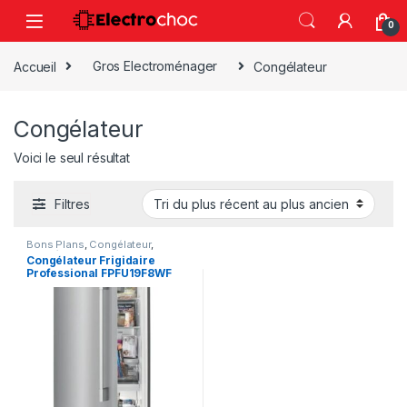
Passez à la navigation
Passer au contenu
0
Accueil
Gros Electroménager
Congélateur
Congélateur
Voici le seul résultat
Filtres
Bons Plans
,
Congélateur
,
Congélateur armoire
,
Gros
Congélateur Frigidaire
Electroménager
Professional FPFU19F8WF
Vertical 33 Pouces 19pi³ Inox