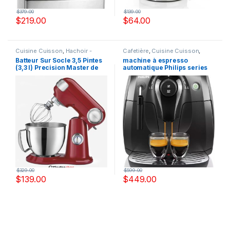
$
379.00
$
139.00
$
219.00
$
64.00
Cuisine Cuisson
,
Hachoir -
Cafetière
,
Cuisine Cuisson
,
Mixeur - Batteur
,
Robot de
Expresso
Batteur Sur Socle 3,5 Pintes
machine à espresso
cuisine
(3,3 l) Precision Master de
automatique Philips series
Cuisinart – SM-35RC – Rouge
2000 – HD8651/14 recertifié
$
329.00
$
599.00
$
139.00
$
449.00