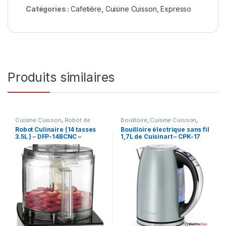
Catégories :
Cafetière
,
Cuisine Cuisson
,
Expresso
Produits similaires
Cuisine Cuisson
,
Robot de
Bouilloire
,
Cuisine Cuisson
,
cuisine
,
Robot multifonction
Petit déjeuner
Robot Culinaire (14 tasses
Bouilloire électrique sans fil
3.5L ) – DFP-14BCNC –
1,7L de Cuisinart – CPK-17
Cuisinart – Argent