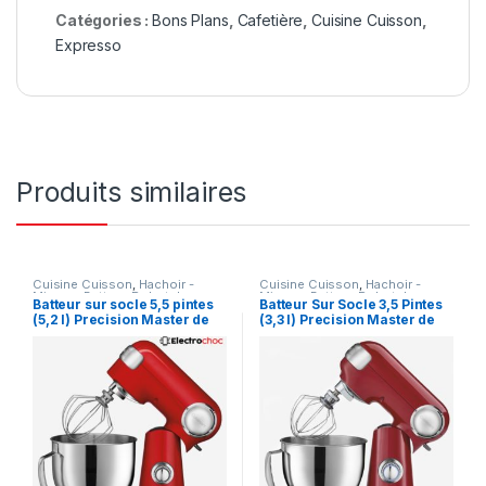
Catégories :
Bons Plans
,
Cafetière
,
Cuisine Cuisson
,
Expresso
Produits similaires
Cuisine Cuisson
,
Hachoir -
Cuisine Cuisson
,
Hachoir -
Mixeur - Batteur
,
Robot de
Mixeur - Batteur
,
Robot de
Batteur sur socle 5,5 pintes
Batteur Sur Socle 3,5 Pintes
cuisine
cuisine
(5,2 l) Precision Master de
(3,3 l) Precision Master de
Cuisinart – SM-50RC – Rouge
Cuisinart – SM-35RC – Rouge