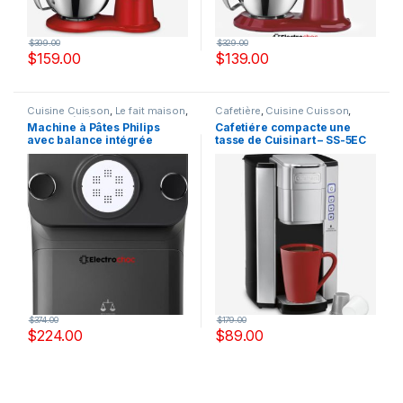
$
399.00
$
329.00
$
159.00
$
139.00
Cuisine Cuisson
,
Le fait maison
,
Cafetière
,
Cuisine Cuisson
,
Machine à pâtes
Expresso
Machine à Pâtes Philips
Cafetiére compacte une
avec balance intégrée
tasse de Cuisinart – SS-5EC
HR2382/16R
$
374.00
$
179.00
$
224.00
$
89.00