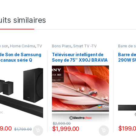
its similaires
e son
,
Home Cinéma
,
TV
Bons Plans
,
Smart TV -TV
Barre de 
Son
Connectée
,
Téléviseur
,
TV
Image So
Image Son
 de Son de Samsung
Téléviseur intelligent de
Barre d
4 canaux série Q
Sony de 75″ X90J BRAVIA
290W SU
– HW-Q950T
XR Matrice complète DEL
Bluetoo
4K ultra-HD Plage
dynamique élevée (HDR)
Google TV – XR75X90J
$
2,999.00
49.00
$
199.
$
1,999.00
$
1,799.00