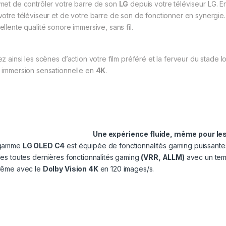
met de contrôler votre barre de son
LG
depuis votre téléviseur LG. 
votre téléviseur et de votre barre de son de fonctionner en synergie
ellente qualité sonore immersive, sans fil.
ez ainsi les scènes d’action votre film préféré et la ferveur du stade 
 immersion sensationnelle en
4K
.
Une expérience fluide, même pour les
 gamme
LG OLED C4
est équipée de fonctionnalités gaming puissantes
des toutes dernières fonctionnalités gaming
(VRR, ALLM)
avec un temp
rême avec le
Dolby Vision 4K
en 120 images/s.