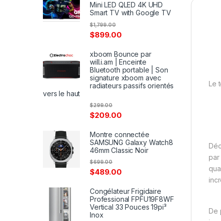
Mini LED QLED 4K UHD
Smart TV with Google TV
$
1,799.00
$
899.00
xboom Bounce par
will.i.am | Enceinte
Bluetooth portable | Son
signature xboom avec
Le 
radiateurs passifs orientés
vers le haut
$
299.00
$
209.00
Montre connectée
SAMSUNG Galaxy Watch8
Déc
46mm Classic Noir
pa
$
699.00
qua
$
489.00
inc
Congélateur Frigidaire
Professional FPFU19F8WF
Vertical 33 Pouces 19pi³
De 
Inox