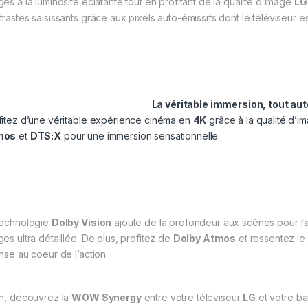
ges à la luminosité éclatante tout en profitant de la qualité d’image
LG
trastes saisissants grâce aux pixels auto-émissifs dont le téléviseur e
La véritable immersion, tout au
fitez d’une véritable expérience cinéma en
4K
grâce à la qualité d’
mos
et
DTS:X
pour une immersion sensationnelle.
technologie
Dolby Vision
ajoute de la profondeur aux scènes pour faire
ges ultra détaillée. De plus, profitez de
Dolby Atmos
et ressentez le
ense au coeur de l’action.
in, découvrez la
WOW Synergy
entre votre téléviseur
LG
et votre b