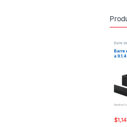
Produ
Barre d
Image 
Barre
à 9.1.
2020 
$
1,1