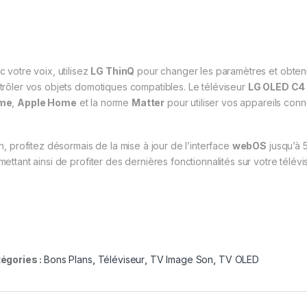
c votre voix, utilisez
LG ThinQ
pour changer les paramètres et obteni
trôler vos objets domotiques compatibles. Le téléviseur
LG OLED C4
me
,
Apple Home
et la norme
Matter
pour utiliser vos appareils con
in, profitez désormais de la mise à jour de l’interface
webOS
jusqu’à 
mettant ainsi de profiter des dernières fonctionnalités sur votre télév
égories :
Bons Plans
,
Téléviseur
,
TV Image Son
,
TV OLED