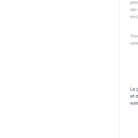
per
de 
exc
Viv
une
La
et 
ext