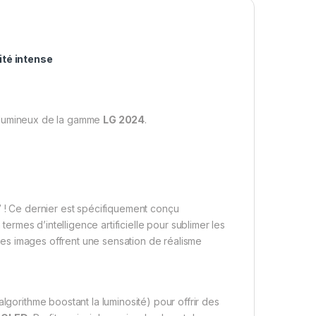
ité intense
 lumineux de la gamme
LG 2024
.
7
! Ce dernier est spécifiquement conçu
rmes d’intelligence artificielle pour sublimer les
t les images offrent une sensation de réalisme
lgorithme boostant la luminosité) pour offrir des