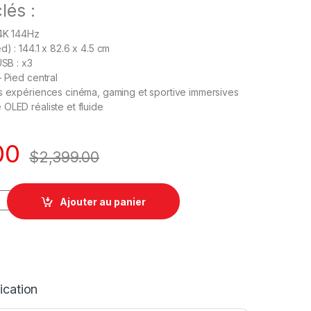
lés :
 4K 144Hz
) : 144.1 x 82.6 x 4.5 cm
USB : x3
– Pied central
 expériences cinéma, gaming et sportive immersives
OLED réaliste et fluide
00
$
2,399.00
Ajouter au panier
ication