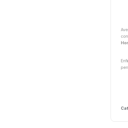
Ave
con
Ho
Enf
per
Cat